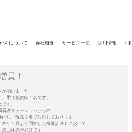
かんについて
会社概要
サービス一覧
採用情報
お
増員！
フが揃いました。
名、柔道整復師１名です。
上です。
問看護ステーションからの
伸ばし、現在２名で対応しております。
、本年１月より開始した機能訓練Ⅱにおいて
、集団体操が好評です。