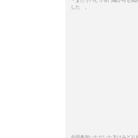
・またリハビリ専門職からも知
した　。
今回参加いただいた方はみどり