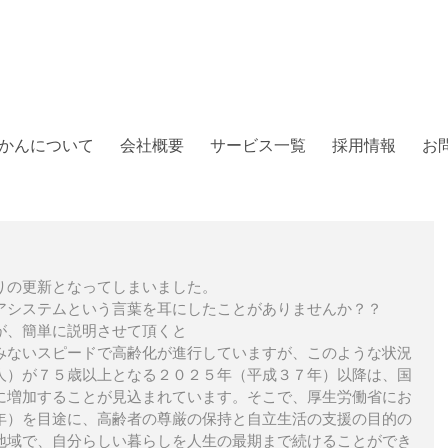
かんについて
会社概要
サービス一覧
採用情報
お
りの更新となってしまいました。
アシステムという言葉を耳にしたことがありませんか？？
が、簡単に説明させて頂くと
みないスピードで高齢化が進行していますが、このような状況
人）が７５歳以上となる２０２５年（平成３７年）以降は、国
に増加することが見込まれています。そこで、厚生労働省にお
年）を目途に、高齢者の尊厳の保持と自立生活の支援の目的の
地域で、自分らしい暮らしを人生の最期まで続けることができ